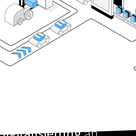
igitalisierung
an