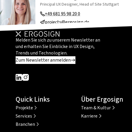
Principal UX Designer, Head of Site Stuttgart
+49 681 95 98 20 0
projects@ergosign.de
Melden Sie sich zu unserem Newsletter an
und erhalten Sie Einblicke in UX Design,
Trends und Technologien.
Zum Newsletter anmelden
Dieser Link führt zu einer externen Seite
Dieser Link führt zu einer externen Seite
Quick Links
Über Ergosign
Projekte
Team & Kultur
Services
Karriere
Branchen